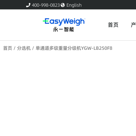
跳
400-998-0823
English
至
内
首页
容
首页
/
分选机
/ 单通道多级重量分级机YGW-LB250F8