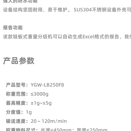
强大的防水功能
设备结构坚固耐用、易于维护。 SUS304不锈钢设备外壳可
报告功能
该款链板式重量分级机可以自动生成Excel格式的报告，
产品参数
产品型号：
YGW-LB250F8
称重范围：
≤3000g
最高精度：
±1g~±5g
分度值：
1g
输送速度：
20～120m/min
称重物料尺寸：
长度≤450mm；宽度≤250mm