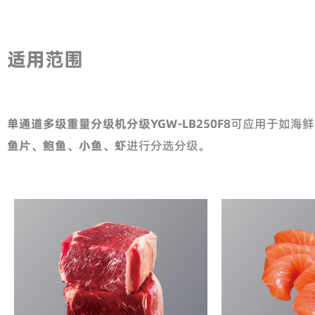
适用范围
单通道多级重量分级机分级
YGW-LB250F8
可应用于如海鲜
鱼片、鲍鱼、小鱼、虾
进行分选分级。