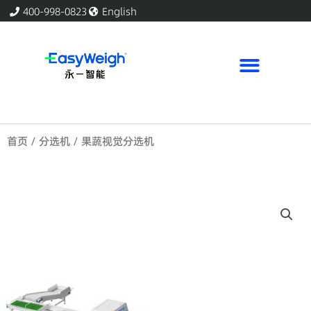
跳
400-998-0823
English
至
内
容
首页
/
分选机
/ 果蔬视觉分选机