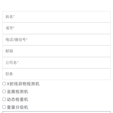
姓
名
省
市
电
话
邮
箱
公
司
职
务
产
X射线异物检测机
品
金属检测机
（可
动态检重机
多
重量分级机