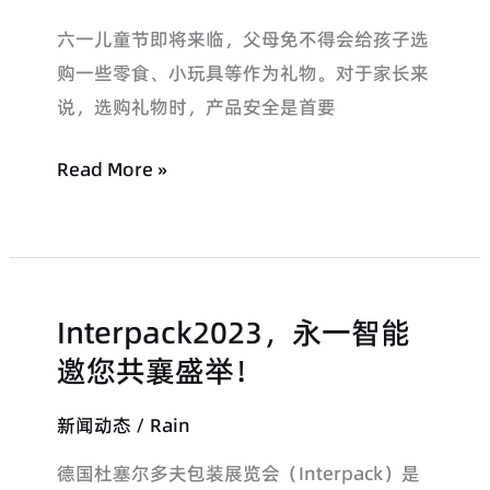
题-
六一儿童节即将来临，父母免不得会给孩子选
儿
购一些零食、小玩具等作为礼物。对于家长来
童
说，选购礼物时，产品安全是首要
食
品
Read More »
&
用
品
称
Interpack2023，永一智能
Interpack2023，
重、
永
邀您共襄盛举！
异
一
物
新闻动态
/
Rain
智
检
能
测
德国杜塞尔多夫包装展览会（Interpack）是