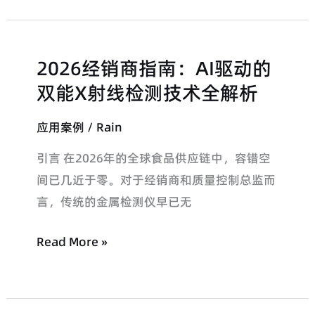
定
台？
义
先
食
看
2026经销商指南：AI驱动的
2026
品
肉
经
双能X射线检测技术全解析
安
类
销
全
加
应用案例
/
Rain
商
与
工
指
产
厂
引言 在2026年的全球食品供应链中，容错空
南：
能
的
间已几近于零。对于经销商和质量控制总监而
AI
优
这
言，传统的金属检测仪早已无
驱
化
5
动
Read More »
个
的
核
双
心
能
配