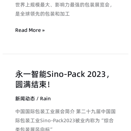
邀
解
世界上规模最大、影响力最强的包装展览会，
您
决
是全球领先的包装和加工
共
方
襄
Read More »
案
盛
举！
永一智能Sino-Pack 2023，
永
一
圆满结束！
智
新闻动态
/
Rain
能
Sino-
中国国际包装工业展会简介 第二十九届中国国
Pack
际包装工业Sino-Pack2023被业内称为“综合
2023，
类包装展风向标”