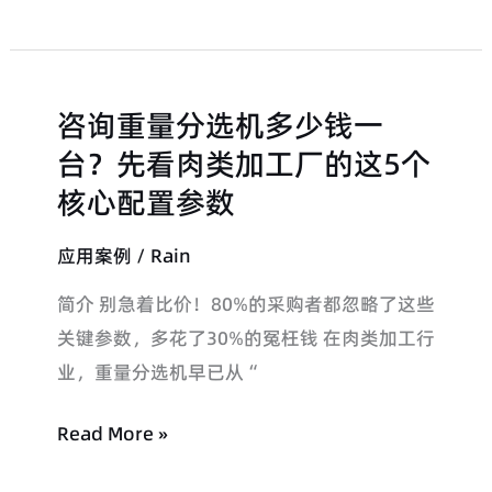
AI
智
能
咨询重量分选机多少钱一
分
咨
选
询
台？先看肉类加工厂的这5个
机
重
核心配置参数
与
量
应用案例
/
Rain
食
分
品
选
简介 别急着比价！80%的采购者都忽略了这些
X
机
关键参数，多花了30%的冤枉钱 在肉类加工行
光
多
业，重量分选机早已从“
机
少
重
钱
Read More »
新
一