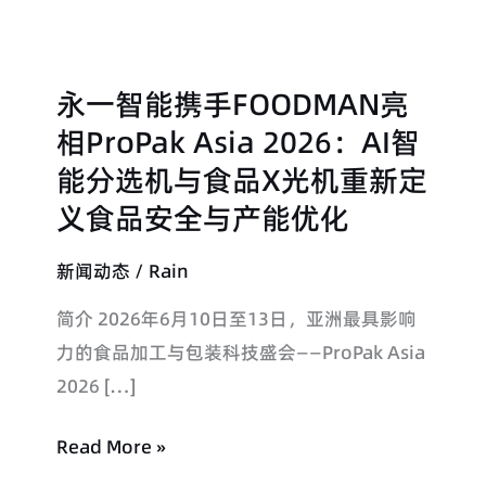
永一智能携手FOODMAN亮
永
一
相ProPak Asia 2026：AI智
智
能分选机与食品X光机重新定
能
义食品安全与产能优化
携
手
新闻动态
/
Rain
FOODMAN
简介 2026年6月10日至13日，亚洲最具影响
亮
力的食品加工与包装科技盛会——ProPak Asia
相
2026 […]
ProPak
Asia
Read More »
2026：