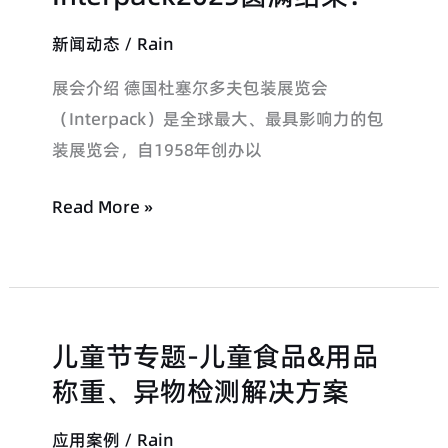
智
证
新闻动态
/
Rain
能
证
亮
书
展会介绍 德国杜塞尔多夫包装展览会
相
（Interpack）是全球最大、最具影响力的包
Interpack2023
装展览会，自1958年创办以
圆
满
Read More »
结
束！
儿童节专题-儿童食品&用品
儿
童
称重、异物检测解决方案
节
应用案例
/
Rain
专