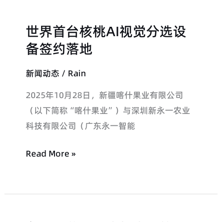
导
世界首台核桃AI视觉分选设
莅
世
临
界
备签约落地
永
首
新闻动态
/
Rain
一
台
智
核
2025年10月28日，新疆喀什果业有限公司
能
桃
（以下简称“喀什果业”）与深圳新永一农业
考
AI
科技有限公司（广东永一智能
察
视
调
觉
Read More »
研
分
共
选
同
设
探
备