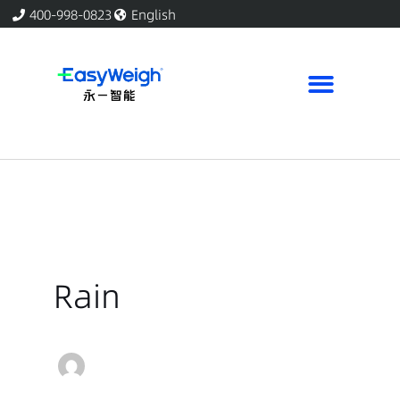
跳
400-998-0823
English
至
内
容
Rain