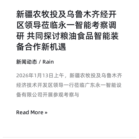
X
置
新疆农牧投及乌鲁木齐经开
新
射
参
疆
区领导莅临永一智能考察调
线
数
农
研 共同探讨粮油食品智能装
检
牧
测
备合作新机遇
投
技
及
新闻动态
/
Rain
术
乌
全
2026年1月13日上午，新疆农牧投及乌鲁木齐
鲁
解
经济技术开发区领导一行莅临广东永一智能设
木
析
备有限公司开展参观考察与
齐
经
Read More »
开
区
领