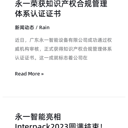
永一荣获知识产权合规管理
永
讨
签
一
体系认证证书
粮
约
荣
油
落
新闻动态
/
Rain
获
食
地
知
品
近日，广东永一智能设备有限公司成功通过权
识
智
威机构审核，正式获得知识产权合规管理体系
产
能
认证证书。这一成就标志着公司在
权
装
合
Read More »
备
规
合
管
作
理
新
体
机
永一智能亮相
永
系
遇
一
Interpack2023圆满结束！
认